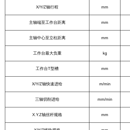
X/Y/Z轴行程
mm
主轴端至工作台距离
mm
主轴中心至立柱距离
mm
工作台最大负重
kg
工作台
T型槽
mm
X/Y/Z轴快速进给
m/min
三轴切削进给
mm/min
X.Y.Z轴丝杆规格
mm
X
/Y/Z
线轨规格
mm