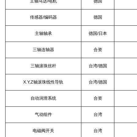
主轴马达
/
电机
德国
传感器
/编码器
德国
主轴轴承
德国
/日本
三轴
连轴器
合资
三轴滚珠丝杆
台湾
/德国
X.Y,Z轴
滚珠线性导轨
台湾
/德国
自动润滑系统
合资
气动组件
台湾
电磁阀开关
台湾